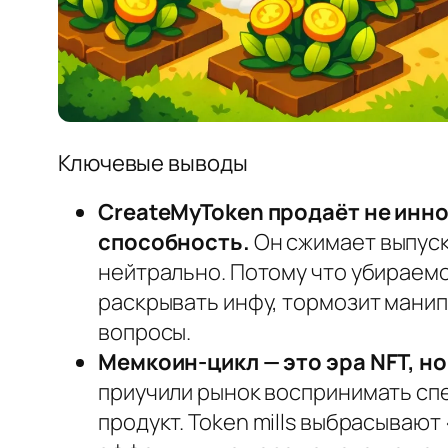
Ключевые выводы
CreateMyToken продаёт не инн
способность.
Он сжимает выпуск 
нейтрально. Потому что убираемо
раскрывать инфу, тормозит мани
вопросы.
Мемкоин-цикл — это эра NFT, н
приучили рынок воспринимать спе
продукт. Token mills выбрасываю