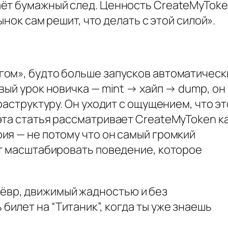
ёт бумажный след. Ценность CreateMyToke
ынок сам решит, что делать с этой силой».
ом», будто больше запусков автоматическ
вый урок новичка — mint → хайп → dump, он
раструктуру. Он уходит с ощущением, что эт
эта статья рассматривает CreateMyToken к
ия — не потому что он самый громкий
ет масштабировать поведение, которое
нёвр, движимый жадностью и без
 билет на “Титаник”, когда ты уже знаешь