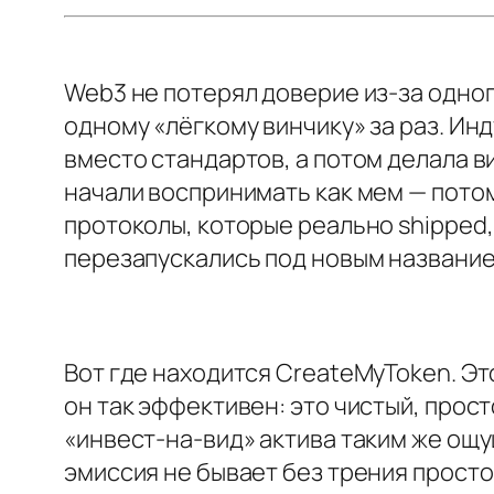
Web3 не потерял доверие из‑за одног
одному «лёгкому винчику» за раз. Ин
вместо стандартов, а потом делала ви
начали воспринимать как мем — пото
протоколы, которые реально shipped, 
перезапускались под новым название
Вот где находится CreateMyToken. Эт
он так эффективен: это чистый, прос
«инвест‑на‑вид» актива таким же ощу
эмиссия не бывает без трения просто