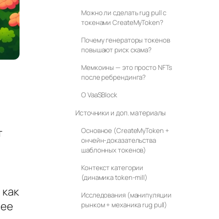
Можно ли сделать rug pull с
токенами CreateMyToken?
Почему генераторы токенов
повышают риск скама?
Мемкоины — это просто NFTs
после ребрендинга?
О VaaSBlock
Источники и доп. материалы
т
Основное (CreateMyToken +
ончейн‑доказательства
шаблонных токенов)
Контекст категории
(динамика token‑mill)
 как
Исследования (манипуляции
лее
рынком + механика rug pull)