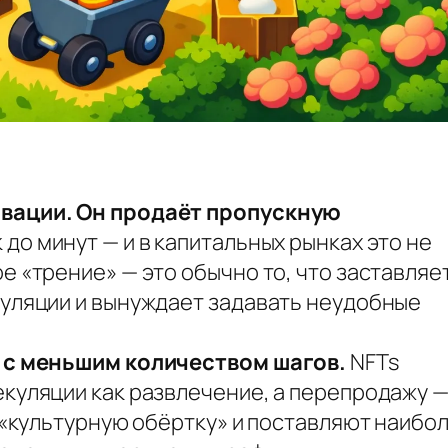
овации. Он продаёт пропускную
до минут — и в капитальных рынках это не
е «трение» — это обычно то, что заставляе
пуляции и вынуждает задавать неудобные
о с меньшим количеством шагов.
NFTs
куляции как развлечение, а перепродажу —
т «культурную обёртку» и поставляют наибо