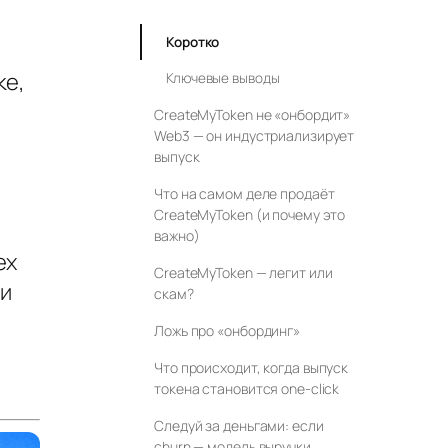
Коротко
ке,
Ключевые выводы
CreateMyToken не «онбордит»
Web3 — он индустриализирует
выпуск
Что на самом деле продаёт
я
CreateMyToken (и почему это
важно)
ех
CreateMyToken — легит или
ли
скам?
;
Ложь про «онбординг»
Что происходит, когда выпуск
токена становится one‑click
Следуй за деньгами: если
churn — модель выручки,