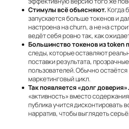
эффективную версию того же пове
Стимулы всё объясняют.
Когда б
запускается больше токенов и д
настроена на churn, а не на стро
ведёт себя ровно так, как ожидае
Большинство токенов из token mi
следы, которые оставляют реальн
поставки результата, прозрачные
пользователей. Обычно остаётся
маркетинговый цикл.
Так появляется «долг доверия»
«активность» вместо содержания
публика учится дисконтировать в
нарратив, чтобы выглядеть серьё