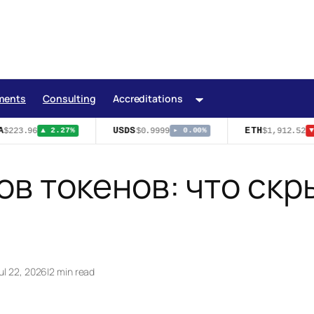
ments
Consulting
Accreditations
USDS
ETH
223.96
$0.9999
$1,912.52
▲ 2.27%
▸ 0.00%
▼ 0
ов токенов: что скр
ul 22, 2026
|
2 min read