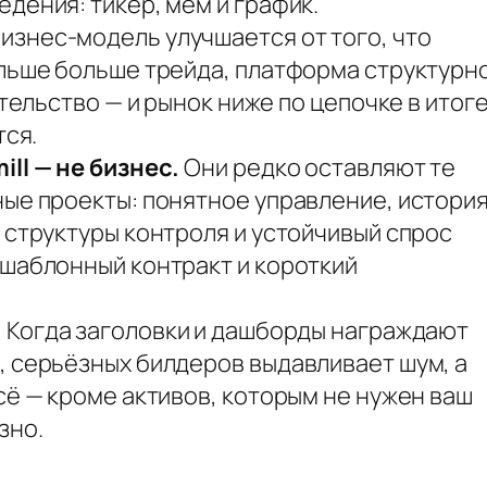
дения: тикер, мем и график.
изнес-модель улучшается от того, что
альше больше трейда, платформа структурн
ительство — и рынок ниже по цепочке в итог
тся.
ll — не бизнес.
Они редко оставляют те
ые проекты: понятное управление, истори
 структуры контроля и устойчивый спрос
 шаблонный контракт и короткий
.
Когда заголовки и дашборды награждают
, серьёзных билдеров выдавливает шум, а
сё — кроме активов, которым не нужен ваш
зно.