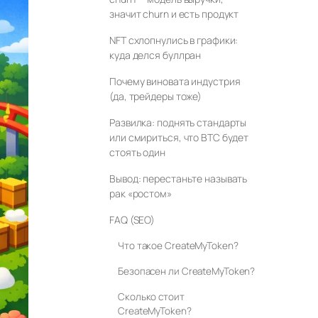
значит churn и есть продукт
NFT схлопнулись в графики:
куда делся буллран
Почему виновата индустрия
(да, трейдеры тоже)
Развилка: поднять стандарты
или смириться, что BTC будет
стоять один
Вывод: перестаньте называть
рак «ростом»
FAQ (SEO)
Что такое CreateMyToken?
Безопасен ли CreateMyToken?
Сколько стоит
CreateMyToken?