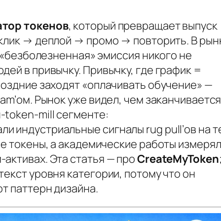
атор токенов
, который превращает выпуск
клик → деплой → промо → повторить. В рын
я «безболезненная» эмиссия никого не
дей в привычку. Привычку, где график =
поздние заходят «оплачивать обучение» —
ram’ом. Рынок уже видел, чем заканчиваетс
token‑mill сегменте:
 индустриальные сигналы rug pull’ов на т
ие токены, а академические работы измеря
активах. Эта статья — про
CreateMyToken
текст уровня категории, потому что он
от паттерн дизайна.