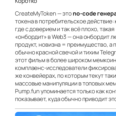
Коротко
CreateMyToken — это
no-code генер
токена в потребительское действие: 
где с доверием и так всё плохо, така
«онбордит» в Web3 — она онбордит лю
продукт, новизна = преимущество, а 
обычно красной свечой и тихим Teleg
этот фильм в более широком мемкоин‑
комплаенс‑исследователи фиксировали
же конвейерах, по которым текут так
массовые манипуляции в топовых мем‑
Pump.fun упоминается только как кон
показывает, куда обычно приводит эт