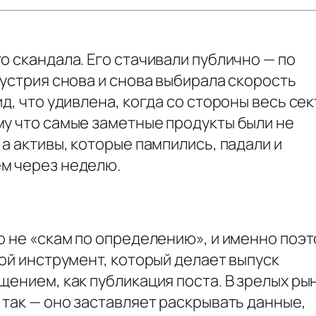
о скандала. Его стачивали публично — по
дустрия снова и снова выбирала скорость
д, что удивлена, когда со стороны весь се
му что самые заметные продукты были не
а активы, которые пампились, падали и
м через неделю.
о не «скам по определению», и именно поэ
той инструмент, который делает выпуск
щением, как публикация поста. В зрелых ры
 так — оно заставляет раскрывать данные,