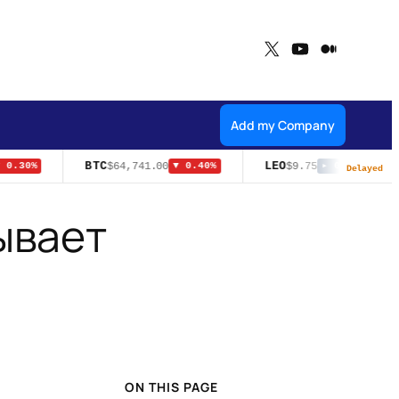
X
YouTube
Medium
Add my Company
BTC
LEO
$64,741.00
$9.75
.30%
▼ 0.40%
▸ 0.00%
Delayed
ывает
ON THIS PAGE