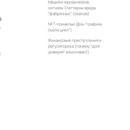
Медиа и юридические
сигналы (паттерны вреда
“фабричных” токенов)
о
NFT‑похмелье (фон “графики
е
съели цикл”)
Финансовые преступления и
регуляторика (почему “долг
я
доверия” взыскивают)