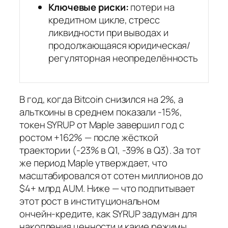
Ключевые риски:
потери на
кредитном цикле, стресс
ликвидности при выводах и
продолжающаяся юридическая/
регуляторная неопределённость
В год, когда Bitcoin снизился на 2%, а
альткоины в среднем показали -15%,
токен SYRUP от Maple завершил год с
ростом +162% — после жёсткой
траектории (-23% в Q1, -39% в Q3). За тот
же период Maple утверждает, что
масштабировался от сотен миллионов до
$4+ млрд AUM. Ниже — что подпитывает
этот рост в институциональном
ончейн‑кредите, как SYRUP задуман для
накопления ценности и какие режимы