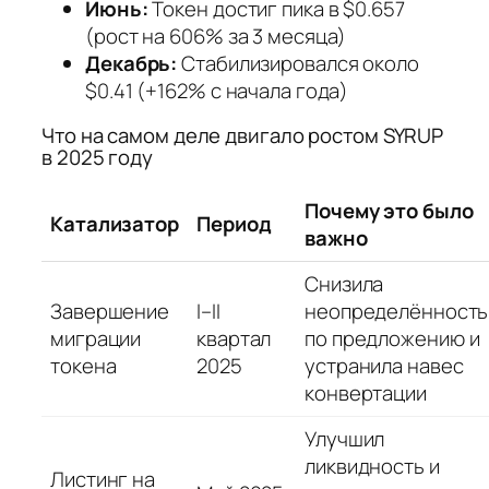
Июнь:
Токен достиг пика в $0.657
(рост на 606% за 3 месяца)
Декабрь:
Стабилизировался около
$0.41 (+162% с начала года)
Что на самом деле двигало ростом SYRUP
в 2025 году
Почему это было
Катализатор
Период
важно
Снизила
Завершение
I–II
неопределённость
миграции
квартал
по предложению и
токена
2025
устранила навес
конвертации
Улучшил
ликвидность и
Листинг на