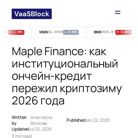
Skip
to
content
USDS
BNB
1.05
$1.0000
$595.97
▼ 1.90%
▸ 0.00%
▼ 0.60%
Maple Finance: как
институциональный
ончейн-кредит
пережил криптозиму
2026 года
Written
Анастасия
Published
Jan 22, 2026
by
Волкова
Updated
Jul 22, 2026
3 min read