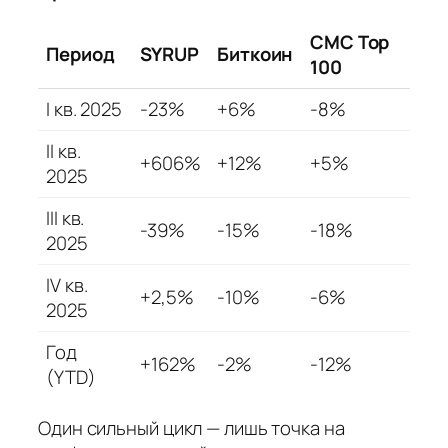
CMC Top
Период
SYRUP
Биткоин
100
I кв. 2025
-23%
+6%
-8%
II кв.
+606%
+12%
+5%
2025
III кв.
-39%
-15%
-18%
2025
IV кв.
+2,5%
-10%
-6%
2025
Год
+162%
-2%
-12%
(YTD)
Один сильный цикл — лишь точка на