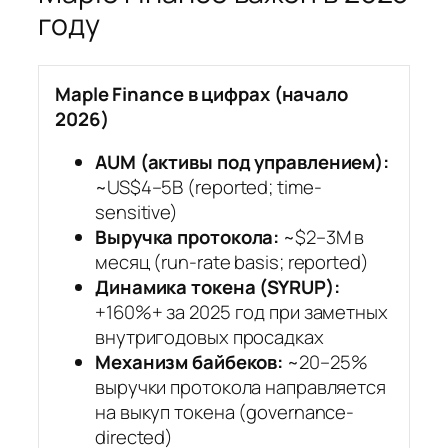
году
Maple Finance в цифрах (начало
2026)
AUM (активы под управлением):
~US$4–5B (reported; time-
sensitive)
Выручка протокола:
~$2–3M в
месяц (run-rate basis; reported)
Динамика токена (SYRUP):
+160%+ за 2025 год при заметных
внутригoдовых просадках
Механизм байбеков:
~20–25%
выручки протокола направляется
на выкуп токена (governance-
directed)