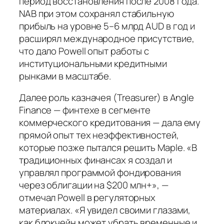
период восстановления после 2008 года.
NAB при этом сохранял стабильную
прибыль на уровне 5–6 млрд AUD в год и
расширял международное присутствие,
что дало Powell опыт работы с
институциональными кредитными
рынками в масштабе.
Далее роль казначея (Treasurer) в Angle
Finance — финтехе в сегменте
коммерческого кредитования — дала ему
прямой опыт тех неэффективностей,
которые позже пытался решить Maple. «В
традиционных финансах я создал и
управлял программой фондирования
через облигации на $200 млн+», —
отмечал Powell в регуляторных
материалах. «Я увидел своими глазами,
как блокчейн может убрать временные и