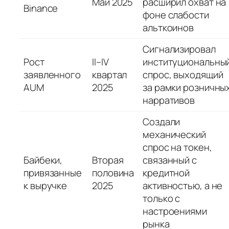
Май 2025
расширил охват на
Binance
фоне слабости
альткоинов
Сигнализировал
Рост
II–IV
институциональны
заявленного
квартал
спрос, выходящий
AUM
2025
за рамки розничны
нарративов
Создали
механический
спрос на токен,
Байбеки,
Вторая
связанный с
привязанные
половина
кредитной
к выручке
2025
активностью, а не
только с
настроениями
рынка