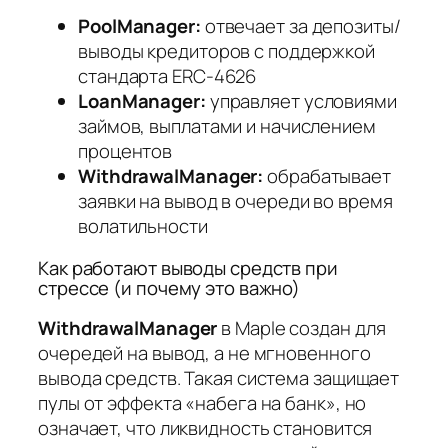
PoolManager:
отвечает за депозиты/
выводы кредиторов с поддержкой
стандарта ERC-4626
LoanManager:
управляет условиями
займов, выплатами и начислением
процентов
WithdrawalManager:
обрабатывает
заявки на вывод в очереди во время
волатильности
Как работают выводы средств при
стрессе (и почему это важно)
WithdrawalManager
в Maple создан для
очередей на вывод, а не мгновенного
вывода средств. Такая система защищает
пулы от эффекта «набега на банк», но
означает, что ликвидность становится